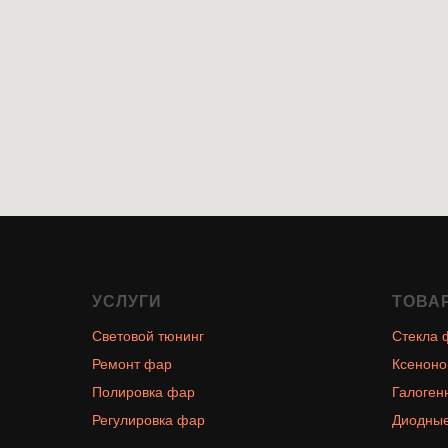
УСЛУГИ
ТОВА
Световой тюнинг
Стекла 
Ремонт фар
Ксеноно
Полировка фар
Галоген
Регулировка фар
Диодные