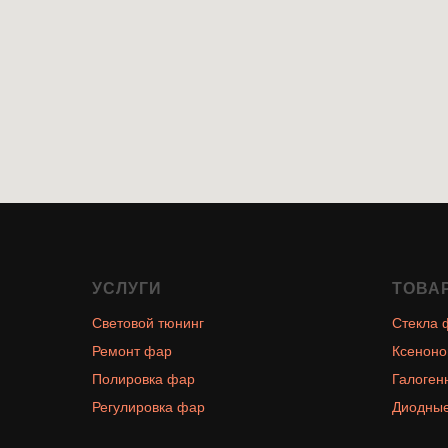
УСЛУГИ
ТОВА
Световой тюнинг
Стекла 
Ремонт фар
Ксеноно
Полировка фар
Галоген
Регулировка фар
Диодные