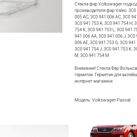
Стекла фар Volkswagen подхо
производителя фар Valeo: 3C0 9
005 AC, 3C0 941 006 AC, 3C0 94
3C0 941 753 A, 3C0 941 754 H, 3
754 K, 3C0 941 753 L, 3C0 941 
941 006 AA, 3C0 941 006 J, 3C0
006 AE, 3C0 941 753 G, 3C0 941 
3C0 941 754 J, 3C0 941 753 K, 3
M, 3C0 941 754 M
Внимание! Стекла Фар Фолькс
герметик. Герметик для вклей
интернет магазине.
Модель: Volkswagen Passat