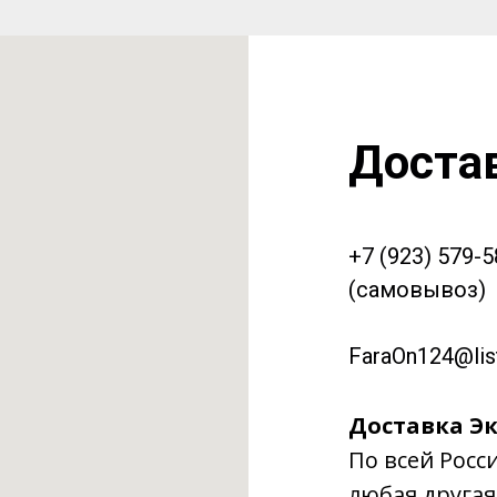
Доста
+7 (923) 579-
(самовывоз)
FaraOn124@list
Доставка Эк
По всей Росс
любая другая