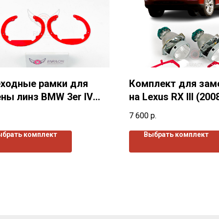
ходные рамки для
Комплект для зам
ны линз BMW 3er IV
на Lexus RX III (200
(2001-2007)г.в.
г.в.
7 600
р.
ыбрать комплект
Выбрать комплект