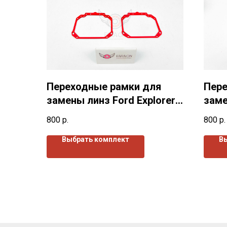
Переходные рамки для
Пере
замены линз Ford Explorer 5
заме
(2010-2016)г.в.
Е46 
800
р.
800
р.
Выбрать комплект
В