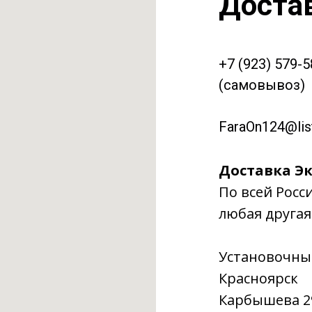
Доста
+7 (923) 579-
(самовывоз)
FaraOn124@list
Доставка Эк
По всей Росс
любая другая
Установочны
Красноярск
Карбышева 29г