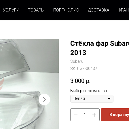
УСЛУГИ
ТОВАРЫ
ПОРТФОЛИО
ДОСТАВКА
ФРА
Стёкла фар Subaru
2013
Subaru
SKU:
SF-00437
3 000
р.
Выберите комплект
В корзину