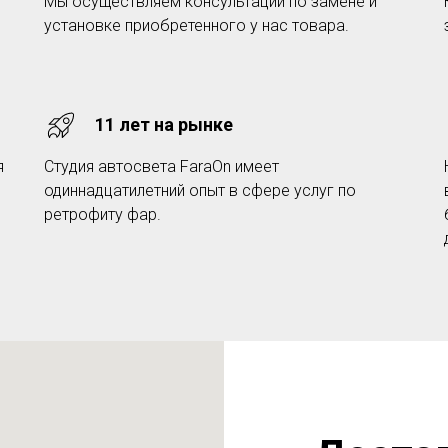
Мы осуществляем консультации по замене и
установке приобретенного у нас товара.
11 лет на рынке
я
Студия автосвета FaraOn имеет
одиннадцатилетний опыт в сфере услуг по
ретрофиту фар.