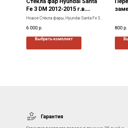
Стёкла фар Hyundai Santa
Пере
Fe 3 DM 2012-2015 г.в.
заме
дорестайлинг
Mk 1
Новое Стёкла фары, Hyundai Santa Fe 3
DM 2012-2015г.в. дорестайлинг от
6 000
р.
800
р.
завода изготовителя. Все стекла
покрыты защитным лаком как с наружи
Выбрать комплект
В
так и изнутри.
Гарантия