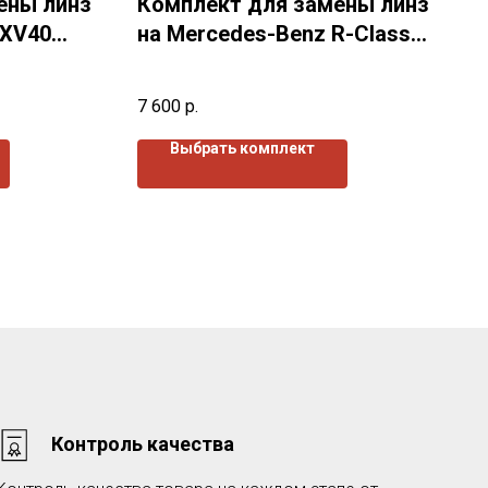
ены линз
Комплект для замены линз
 ХV40
на Mercedes-Benz R-Class I
W251 (2005-2010) г.в.
7 600
р.
Выбрать комплект
Контроль качества