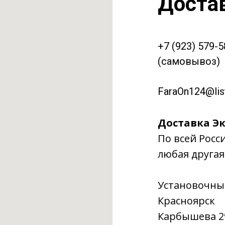
Доста
+7 (923) 579-
(самовывоз)
FaraOn124@list
Доставка Эк
По всей Росс
любая другая
Установочны
Красноярск
Карбышева 29г