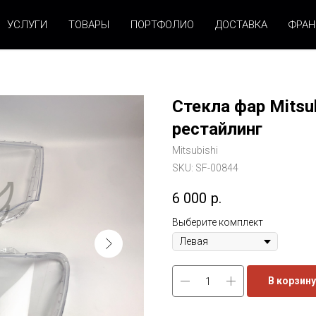
УСЛУГИ
ТОВАРЫ
ПОРТФОЛИО
ДОСТАВКА
ФРА
Стекла фар Mitsub
рестайлинг
Mitsubishi
SKU:
SF-00844
6 000
р.
Выберите комплект
В корзину