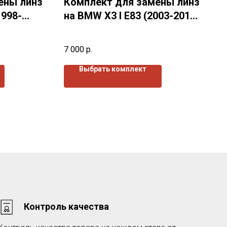
ены линз
Комплект для замены линз
1998-
на BMW X3 I E83 (2003-2010
) г.в.
7 000
р.
Выбрать комплект
Контроль качества