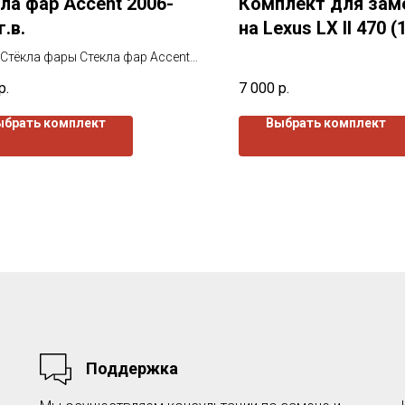
ла фар Accent 2006-
Комплект для зам
г.в.
на Lexus LX II 470 (
2007) г.в.
Стёкла фары Стекла фар Accent
011г.в. от завода изготовителя.
р.
7 000
р.
екла покрыты защитным лаком
наружи так и изнутри.
ыбрать комплект
Выбрать комплект
Поддержка