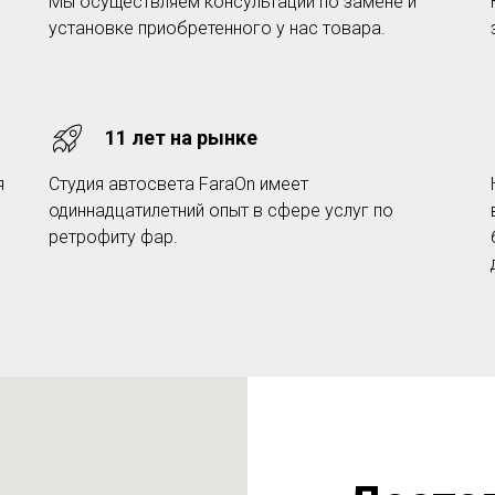
Мы осуществляем консультации по замене и
установке приобретенного у нас товара.
11 лет на рынке
я
Студия автосвета FaraOn имеет
одиннадцатилетний опыт в сфере услуг по
ретрофиту фар.