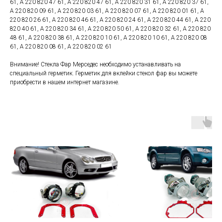
61, A 220 820 47 61, A 220 820 47 61, A 220 820 31 61, A 220 820 37 61,
A 220 820 09 61, A 220 820 03 61, A 220 820 07 61, A 220 820 01 61, A
220 820 26 61, A 220 820 46 61, A 220 820 24 61, A 220 820 44 61, A 220
820 40 61, A 220 820 34 61, A 220 820 50 61, A 220 820 32 61, A 220 820
48 61, A 220 820 38 61, A 220 820 10 61, A 220 820 10 61, A 220 820 08
61, A 220 820 08 61, A 220 820 02 61
Внимание! Стекла Фар Мерседес необходимо устанавливать на
специальный герметик. Герметик для вклейки стекол фар вы можете
приобрести в нашем интернет магазине.