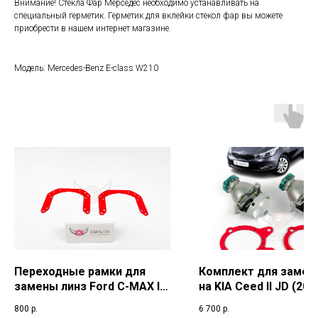
Внимание! Стекла Фар Мерседес необходимо устанавливать на
специальный герметик. Герметик для вклейки стекол фар вы можете
приобрести в нашем интернет магазине.
Модель: Mercedes-Benz E-class W210
Переходные рамки для
Комплект для замен
замены линз Ford C-MAX I (
на KIA Ceed II JD (201
2003-2010)г.в.
2018) г.в.
800
р.
6 700
р.