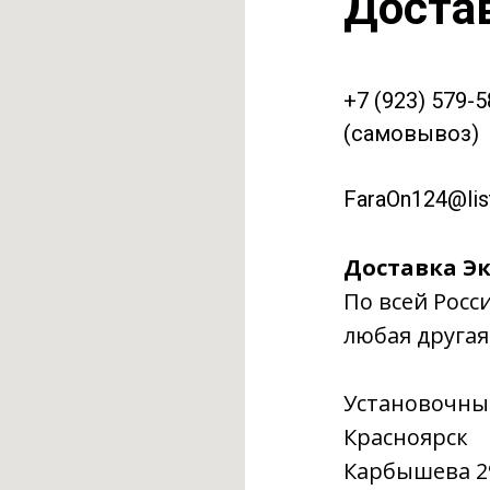
Доста
+7 (923) 579-
(самовывоз)
FaraOn124@list
Доставка Эк
По всей Росс
любая другая
Установочны
Красноярск
Карбышева 29г