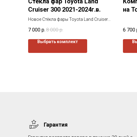
Стекла фар Toyota Land
Комп
Cruiser 300 2021-2024г.в.
на T
(2005
Новое Стёкла фары Toyota Land Cruiser
300 2021-2024г.в. от завода
7 000
р.
8 000
р.
6 700
изготовителя. Все стекла покрыты
защитным лаком как с наружи так и
Выбрать комплект
В
изнутри.
Гарантия