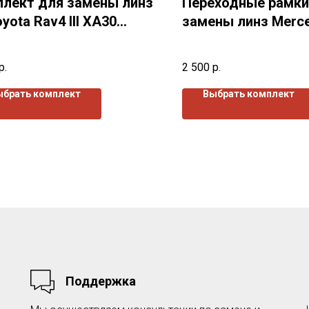
лект для замены линз
Переходные рамки
oyota Rav4 III XA30
замены линз Merce
-2010) г.в.
Class I W251
р.
2 500
р.
ыбрать комплект
Выбрать комплект
Поддержка