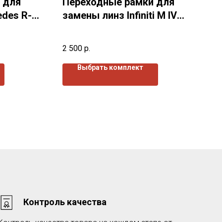
 для
Переходные рамки для
des R-
замены линз Infiniti M IV
(2010-2013)г.в.
2 500
р.
Выбрать комплект
Контроль качества