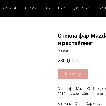
УСЛУГИ
ТОВАРЫ
ПОРТФОЛИО
ДОСТАВКА
ФРА
Стёкла фар Mazda
и рестайлинг
Mazda
2800,00
р.
В корзину
Стекла фар Mazda CX-5 I подход
2016г.в) дорестайлинг и реста
Внимание! Стекла Фар Мазда 