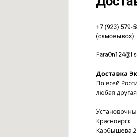
Доста
+7 (923) 579-
(самовывоз)
FaraOn124@list
Доставка Эк
По всей Росс
любая другая
Установочны
Красноярск
Карбышева 29г