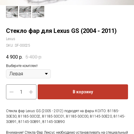
Стекло фар для Lexus GS (2004 - 2011)
Lexus
SKU:
SF-00025
4 900
р.
5 400
р.
Выберите комплект
В корзину
Стекла фар Lexus GS (2005 - 2012) подходят на фары KOITO: 81185-
30E30, 81185-30C02, 81185-30C01, 81185-30C00, 81145-30E20, 81145-
30B91, 81145-30B91, 81145-30B90
Внимание! Стекла Фар Лексус необходимо устанавливать на специальный