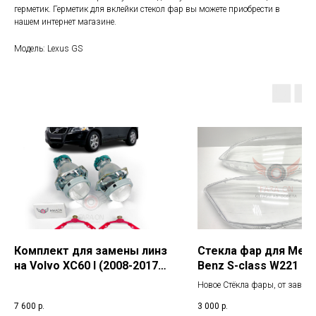
герметик. Герметик для вклейки стекол фар вы можете приобрести в
нашем интернет магазине.
Модель: Lexus GS
Комплект для замены линз
Стекла фар для Merc
на Volvo XC60 I (2008-2017)
Benz S-class W221 (20
г.в.
2013) рестайлинг
Новое Стёкла фары, от завода
изготовителя. Все стекла пок
7 600
р.
3 000
р.
защитным лаком как с наружи