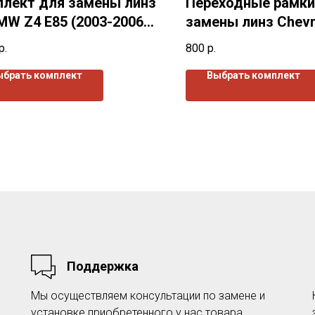
лект для замены линз
Переходные рамки
MW Z4 E85 (2003-2006)
замены линз Chevr
I (2002-2020)г.в.
р.
800
р.
ыбрать комплект
Выбрать комплект
Поддержка
Мы осуществляем консультации по замене и
установке приобретенного у нас товара.