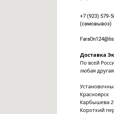
+7 (923) 579-
(самовывоз)
FaraOn124@list
Доставка Эк
По всей Росс
любая другая
Установочны
Красноярск
Карбышева 29г
Короткий пере