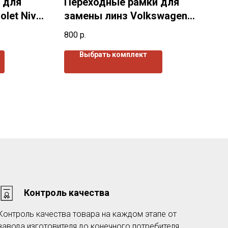
 для
Переходные рамки для
olet Niva
замены линз Volkswagen
Touareg I (2007-2010)г.в.
800
р.
Выбрать комплект
Контроль качества
Контроль качества товара на каждом этапе от
завода изготовителя до конечного потребителя.