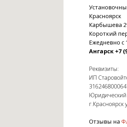
Установочны
Красноярск
Карбышева 29г
Короткий пере
Ежедневно с 1
Ангарск +7 (9
Реквизиты:
ИП Старовойт
316246800064
Юридический а
г.Красноярск у
Отзывы на
Ф