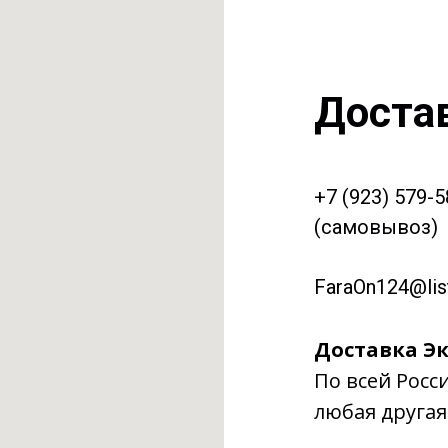
Доста
+7 (923) 579-
(самовывоз)
FaraOn124@list
Доставка Эк
По всей Росс
любая другая