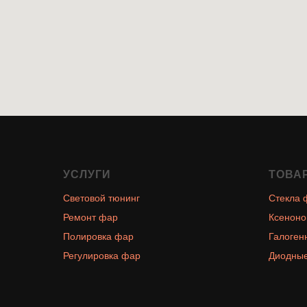
УСЛУГИ
ТОВА
Световой тюнинг
Стекла 
Ремонт фар
Ксеноно
Полировка фар
Галоген
Регулировка фар
Диодные