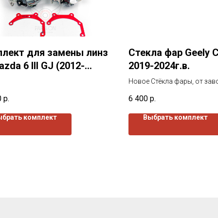
лект для замены линз
Стекла фар Geely C
zda 6 III GJ (2012-
2019-2024г.в.
 г.в.
Новое Стёкла фары, от зав
изготовителя. Все стекла 
0
р.
6 400
р.
защитным лаком как с нару
изнутри.
ыбрать комплект
Выбрать комплект