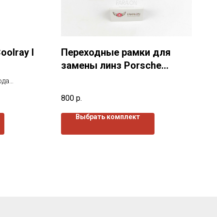
oolray I
Переходные рамки для
замены линз Porsche
Cayenne I 955 (2002-
ода
2007)г.в.
покрыты
800
р.
жи так и
Выбрать комплект