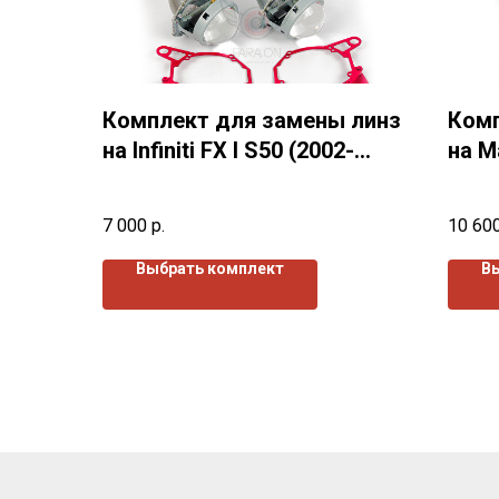
Комплект для замены линз
Комп
на Infiniti FX I S50 (2002-
на Ma
2009) г.в.
2015)
7 000
р.
10 60
Выбрать комплект
В