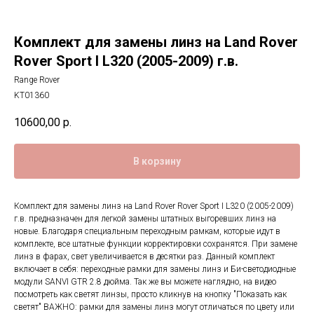
Комплект для замены линз на Land Rover
Rover Sport I L320 (2005-2009) г.в.
Range Rover
KT01360
10600,00
р.
В корзину
Комплект для замены линз на Land Rover Rover Sport I L320 (2005-2009)
г.в. предназначен для легкой замены штатных выгоревших линз на
новые. Благодаря специальным переходным рамкам, которые идут в
комплекте, все штатные функции корректировки сохранятся. При замене
линз в фарах, свет увеличивается в десятки раз. Данный комплект
включает в себя: переходные рамки для замены линз и Би-светодиодные
модули SANVI GTR 2.8 дюйма. Так же вы можете наглядно, на видео
посмотреть как светят линзы, просто кликнув на кнопку "Показать как
светят" ВАЖНО: рамки для замены линз могут отличаться по цвету или