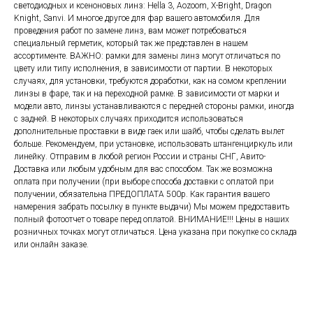
светодиодных и ксеноновых линз: Hella 3, Aozoom, X-Bright, Dragon
Knight, Sanvi. И многое другое для фар вашего автомобиля. Для
проведения работ по замене линз, вам может потребоваться
специальный герметик, который так же представлен в нашем
ассортименте. ВАЖНО: рамки для замены линз могут отличаться по
цвету или типу исполнения, в зависимости от партии. В некоторых
случаях, для установки, требуются доработки, как на сомом креплении
линзы в фаре, так и на переходной рамке. В зависимости от марки и
модели авто, линзы устанавливаются с передней стороны рамки, иногда
с задней. В некоторых случаях приходится использоваться
дополнительные проставки в виде гаек или шайб, чтобы сделать вылет
больше. Рекомендуем, при установке, использовать штангенциркуль или
линейку. Отправим в любой регион России и страны СНГ, Авито-
Доставка или любым удобным для вас способом. Так же возможна
оплата при получении (при выборе способа доставки с оплатой при
получении, обязательна ПРЕДОПЛАТА 500р. Как гарантия вашего
намерения забрать посылку в пункте выдачи) Мы можем предоставить
полный фотоотчет о товаре перед оплатой. ВНИМАНИЕ!!! Цены в наших
розничных точках могут отличаться. Цена указана при покупке со склада
или онлайн заказе.