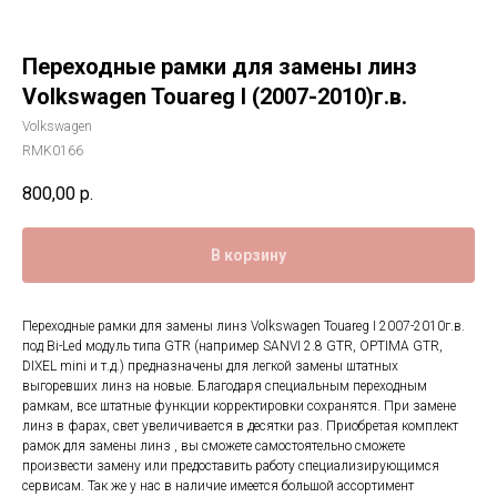
Переходные рамки для замены линз
Volkswagen Touareg I (2007-2010)г.в.
Volkswagen
RMK0166
800,00
р.
В корзину
Переходные рамки для замены линз Volkswagen Touareg I 2007-2010г.в.
под Bi-Led модуль типа GTR (например SANVI 2.8 GTR, OPTIMA GTR,
DIXEL mini и т.д.) предназначены для легкой замены штатных
выгоревших линз на новые. Благодаря специальным переходным
рамкам, все штатные функции корректировки сохранятся. При замене
линз в фарах, свет увеличивается в десятки раз. Приобретая комплект
рамок для замены линз , вы сможете самостоятельно сможете
произвести замену или предоставить работу специализирующимся
сервисам. Так же у нас в наличие имеется большой ассортимент