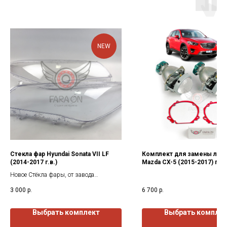
NEW
Стекла фар Hyundai Sonata VII LF
Комплект для замены линз
(2014-2017 г.в.)
Mazda CX-5 (2015-2017) г.в.
Новое Стёкла фары, от завода
изготовителя. Все стекла покрыты
3 000
р.
6 700
р.
защитным лаком как с наружи так и
изнутри.
Выбрать комплект
Выбрать компле