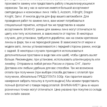
произвести замену или предоставить работу специализирующимся
сервисам. Так же у нас в наличие имеется большой ассортимент
светодиодных и ксеноновых линз: Hella 3, Aozoom, X-Bright, Dragon
Knight, Sanvi. И многое другое для фар вашего автомобиля. Для
проведения работ по замене линз, вам может потребоваться
специальный герметик, который так же представлен в нашем
ассортименте. ВАЖНО: рамки для замены линз могут отличаться по
цвету или типу исполнения, в зависимости от партии. В некоторых
случаях, для установки, требуются доработки, как на сомом креплении
линзы в фаре, так и на переходной рамке. В зависимости от марки и
модели авто, линзы устанавливаются с передней стороны рамки, иногда
с задней. В некоторых случаях приходится использоваться
дополнительные проставки в виде гаек или шайб, чтобы сделать вылет
больше. Рекомендуем, при установке, использовать штангенциркуль или
линейку. Отправим в любой регион России и страны СНГ, Авито-
Доставка или любым удобным для вас способом. Так же возможна
оплата при получении (при выборе способа доставки с оплатой при
получении, обязательна ПРЕДОПЛАТА 500р. Как гарантия вашего
намерения забрать посылку в пункте выдачи) Мы можем предоставить
полный фотоотчет о товаре перед оплатой. ВНИМАНИЕ!!! Цены в наших
розничных точках могут отличаться. Цена указана при покупке со склада
или онлайн заказе.