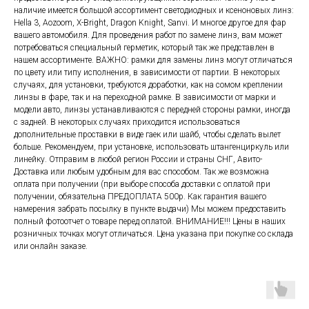
наличие имеется большой ассортимент светодиодных и ксеноновых линз:
Hella 3, Aozoom, X-Bright, Dragon Knight, Sanvi. И многое другое для фар
вашего автомобиля. Для проведения работ по замене линз, вам может
потребоваться специальный герметик, который так же представлен в
нашем ассортименте. ВАЖНО: рамки для замены линз могут отличаться
по цвету или типу исполнения, в зависимости от партии. В некоторых
случаях, для установки, требуются доработки, как на сомом креплении
линзы в фаре, так и на переходной рамке. В зависимости от марки и
модели авто, линзы устанавливаются с передней стороны рамки, иногда
с задней. В некоторых случаях приходится использоваться
дополнительные проставки в виде гаек или шайб, чтобы сделать вылет
больше. Рекомендуем, при установке, использовать штангенциркуль или
линейку. Отправим в любой регион России и страны СНГ, Авито-
Доставка или любым удобным для вас способом. Так же возможна
оплата при получении (при выборе способа доставки с оплатой при
получении, обязательна ПРЕДОПЛАТА 500р. Как гарантия вашего
намерения забрать посылку в пункте выдачи) Мы можем предоставить
полный фотоотчет о товаре перед оплатой. ВНИМАНИЕ!!! Цены в наших
розничных точках могут отличаться. Цена указана при покупке со склада
или онлайн заказе.