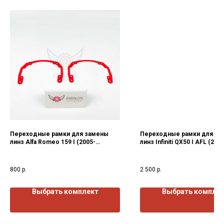
Переходные рамки для замены
Переходные рамки для за
линз Alfa Romeo 159 I (2005-
линз Infiniti QX50 I AFL (201
2012)г.в.
2017)г.в.
800
р.
2 500
р.
Выбрать комплект
Выбрать компле