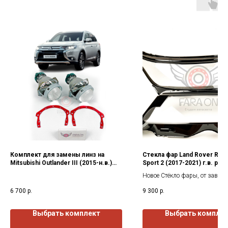
Комплект для замены линз на
Стекла фар Land Rover Ran
Mitsubishi Outlander III (2015-н.в.)
Sport 2 (2017-2021) г.в. рес
г.в.
Новое Стёкло фары, от завода
изготовителя. Все стекла пок
6 700
р.
9 300
р.
защитным лаком как с наружи
изнутри.
Выбрать комплект
Выбрать компле