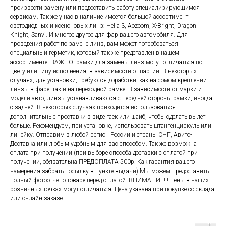
произвести замену или предоставить работу специализирующимся
сервисам. Так же у нас в наличие имеется большой ассортимент
светодиодных и ксеноновых линз: Hella 3, Aozoom, X-Bright, Dragon
Knight, Sanvi. И многое другое для фар вашего автомобиля. Для
проведения работ по замене линз, вам может потребоваться
специальный герметик, который так же представлен в нашем
ассортименте. ВАЖНО: рамки для замены линз могут отличаться по
цвету или типу исполнения, в зависимости от партии. В некоторых
случаях, для установки, требуются доработки, как на сомом креплении
линзы в фаре, так и на переходной рамке. В зависимости от марки и
модели авто, линзы устанавливаются с передней стороны рамки, иногда
с задней. В некоторых случаях приходится использоваться
дополнительные проставки в виде гаек или шайб, чтобы сделать вылет
больше. Рекомендуем, при установке, использовать штангенциркуль или
линейку. Отправим в любой регион России и страны СНГ, Авито-
Доставка или любым удобным для вас способом. Так же возможна
оплата при получении (при выборе способа доставки с оплатой при
получении, обязательна ПРЕДОПЛАТА 500р. Как гарантия вашего
намерения забрать посылку в пункте выдачи) Мы можем предоставить
полный фотоотчет о товаре перед оплатой. ВНИМАНИЕ!!! Цены в наших
розничных точках могут отличаться. Цена указана при покупке со склада
или онлайн заказе.