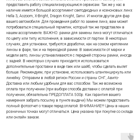
предоставить работу специализирующимся сервисам. Так же у нас в
наличие имеется большой ассортимент светодиодных и ксеноновых линз:
Hella 3, Aozoom, X-Bright, Dragon Knight, Sanvi. И многое другое для фар
вашего автомобиля. Для проведения работ по замене линз, вам может
потребоваться специальный герметик, который так же представлен в
нашем ассортименте. ВАЖНО: рамки для замены линз могут отличаться
по цвету или типу исполнения, в зависимости от партии. В некоторых
случаях, для установки, требуются доработки, как на сомом креплении
линзы в фаре, так и на переходной рамке. В зависимости от марки и
модели авто, линзы устанавливаются с передней стороны рамки, иногда
с задней. В некоторых случаях приходится использоваться
дополнительные проставки в виде гаек или шайб, чтобы сделать вылет
больше. Рекомендуем, при установке, использовать штангенциркуль или
линейку. Отправим в любой регион России и страны СНГ, Авито-
Доставка или любым удобным для вас способом. Так же возможна
оплата при получении (при выборе способа доставки с оплатой при
получении, обязательна ПРЕДОПЛАТА 500р. Как гарантия вашего
намерения забрать посылку в пункте выдачи) Мы можем предоставить
полный фотоотчет о товаре перед оплатой. ВНИМАНИЕ!!! Цены в наших
розничных точках могут отличаться. Цена указана при покупке со склада
или онлайн заказе.