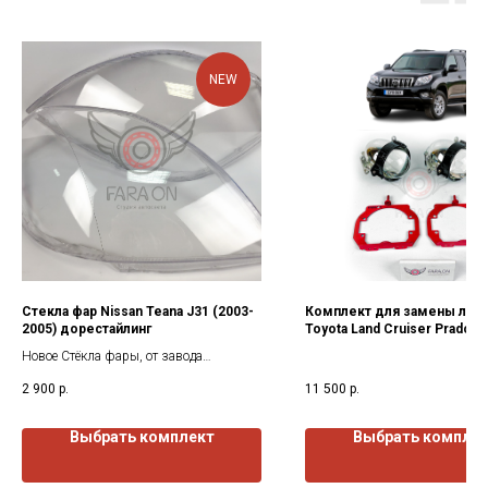
NEW
Стекла фар Nissan Teana J31 (2003-
Комплект для замены линз
2005) дорестайлинг
Toyota Land Cruiser Prado 1
2017) г.в.
Новое Стёкла фары, от завода
изготовителя. Все стекла покрыты
2 900
р.
11 500
р.
защитным лаком как с наружи так и
изнутри.
Выбрать комплект
Выбрать компле