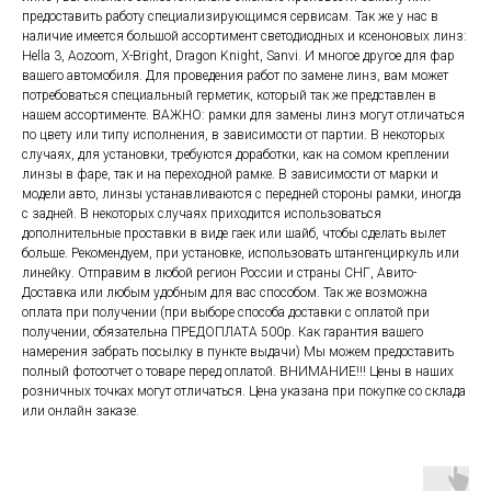
предоставить работу специализирующимся сервисам. Так же у нас в
наличие имеется большой ассортимент светодиодных и ксеноновых линз:
Hella 3, Aozoom, X-Bright, Dragon Knight, Sanvi. И многое другое для фар
вашего автомобиля. Для проведения работ по замене линз, вам может
потребоваться специальный герметик, который так же представлен в
нашем ассортименте. ВАЖНО: рамки для замены линз могут отличаться
по цвету или типу исполнения, в зависимости от партии. В некоторых
случаях, для установки, требуются доработки, как на сомом креплении
линзы в фаре, так и на переходной рамке. В зависимости от марки и
модели авто, линзы устанавливаются с передней стороны рамки, иногда
с задней. В некоторых случаях приходится использоваться
дополнительные проставки в виде гаек или шайб, чтобы сделать вылет
больше. Рекомендуем, при установке, использовать штангенциркуль или
линейку. Отправим в любой регион России и страны СНГ, Авито-
Доставка или любым удобным для вас способом. Так же возможна
оплата при получении (при выборе способа доставки с оплатой при
получении, обязательна ПРЕДОПЛАТА 500р. Как гарантия вашего
намерения забрать посылку в пункте выдачи) Мы можем предоставить
полный фотоотчет о товаре перед оплатой. ВНИМАНИЕ!!! Цены в наших
розничных точках могут отличаться. Цена указана при покупке со склада
или онлайн заказе.