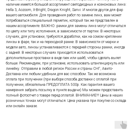
наличие имеется большой ассортимент светодиодных и ксеноновых линз:
Hella 3, Aozoom, X-Bright, Dragon Knight, Sanvi. И многое другое для фар
вашего автомобиля. Для проведения работ по замене линз, вам может
потребоваться специальный герметик, который так же представлен в
нашем ассортименте. ВАЖНО: рамки для замены линз могут отличаться
по цвету или типу исполнения, в зависимости от партии. В некоторых
случаях, для установки, требуются доработки, как на сомом креплении
линзы в фаре, так и на переходной рамке. В зависимости от марки и
модели авто, линзы устанавливаются с передней стороны рамки, иногда
с задней. В некоторых случаях приходится использоваться
дополнительные проставки в виде гаек или шайб, чтобы сделать вылет
больше. Рекомендуем, при установке, использовать штангенциркуль или
линейку. Отправим в любой регион России и страны СНГ, Авито-
Доставка или любым удобным для вас способом. Так же возможна
оплата при получении (при выборе способа доставки с оплатой при
получении, обязательна ПРЕДОПЛАТА 500р. Как гарантия вашего
намерения забрать посылку в пункте выдачи) Мы можем предоставить
полный фотоотчет о товаре перед оплатой. ВНИМАНИЕ!!! Цены в наших
розничных точках могут отличаться. Цена указана при покупке со склада
или онлайн заказе.