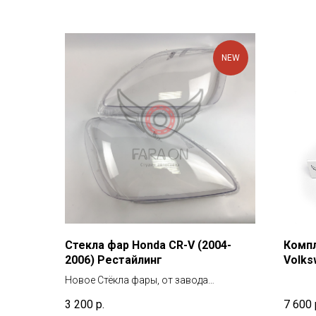
NEW
Стекла фар Honda CR-V (2004-
Компл
2006) Рестайлинг
Volks
г.в.
Новое Стёкла фары, от завода
изготовителя. Все стекла покрыты
3 200
р.
7 600
защитным лаком как с наружи так и