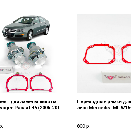
ект для замены линз на
Переходные рамки дл
wagen Passat B6 (2005-2010)
линз Mercedes ML W164
2011)г.в.
р.
800
р.