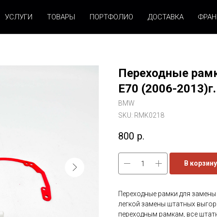
УСЛУГИ
ТОВАРЫ
ПОРТФОЛИО
ДОСТАВКА
ФРА
Переходные рамк
Е70 (2006-2013)г.
BMW
SKU:
RMK0218
800
р.
В корзину
Переходные рамки для замены 
легкой замены штатных выгор
переходным рамкам, все штат