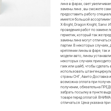
линз в фарах, свет увеличивае
замены линз , вы сможете са
предоставить работу специал
имеется большой ассортимент 
X-Bright, Dragon Knight, Sanvi
проведения работ по замене 
герметик, который так же пре
замены линз могут отличаться
партии. В некоторых случаях,
креплении линзы в фаре, так и
модели авто, линзы устанавли
некоторых случаях приходитс
гаек или шайб, чтобы сделать
использовать штангенциркуль
страны СНГ, Авито-Доставка 
возможна оплата при получен
получении, обязательна ПРЕД
забрать посылку в пункте вы
товаре перед оплатой. ВНИМАН
отличаться. Цена указана при 