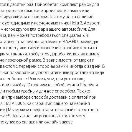
тся в десятки раз. Приобретая комплект рамок для
мостоятельно сможете произвести замену или
изирующимся сервисам. Так же у нас в наличие
светодиодных и ксеноновых линз: Hella 3, Aozoom,
. И многое другое для фар вашего автомобиля. Для
линз, вам может потребоваться специальный
дставлен в нашем ассортименте. ВАЖНО: рамки для
 по цвету или типу исполнения, в зависимости от
 для установки, требуются доработки, как на сомом
 на переходной рамке. В зависимости от марки и
ваются с передней стороны рамки, иногда с задней. В
я использоваться дополнительные проставки в виде
 вылет больше. Рекомендуем, при установке,
 или линейку. Отправим в любой регион России и
или любым удобным для вас способом. Так же
ии (при выборе способа доставки с оплатой при
ОПЛАТА 500р. Как гарантия вашего намерения
дачи) Мы можем предоставить полный фотоотчет о
ИЕ!!! Цены в наших розничных точках могут
покупке со склада или онлайн заказе.