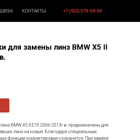
НШИЗА
КОНТАКТЫ
+7 (923) 579-58-69
и для замены линз BMW Х5 II
в.
линз BMW Х5 II Е70 2006-2013г.в. предназначены для
евших линз на новые. Благодаря специальным
ные функции корректировки сохранятся. При замене