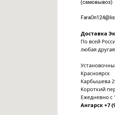
(самовывоз)
FaraOn124@list
Доставка Эк
По всей Росс
любая другая
Установочны
Красноярск
Карбышева 29г
Короткий пере
Ежедневно с 1
Ангарск +7 (9