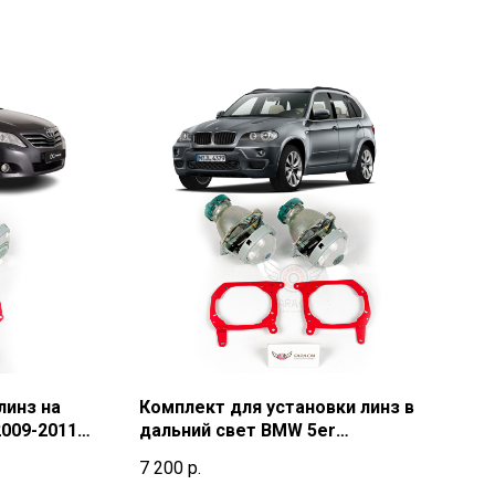
линз на
Комплект для установки линз в
2009-2011)
дальний свет BMW 5er
F10,F11,F07 (2010-2017) г.в.
7 200
р.