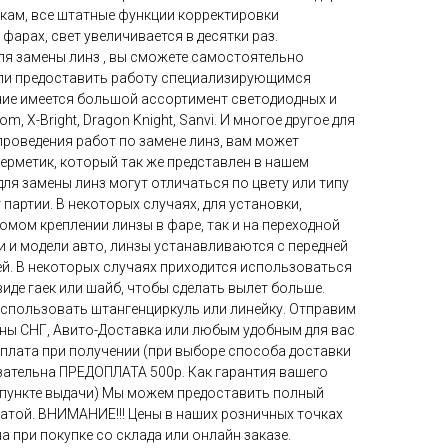
ам, все штатные функции корректировки
 фарах, свет увеличивается в десятки раз.
ля замены линз , вы сможете самостоятельно
или предоставить работу специализирующимся
ичие имеется большой ассортимент светодиодных и
m, X-Bright, Dragon Knight, Sanvi. И многое другое для
проведения работ по замене линз, вам может
ерметик, который так же представлен в нашем
ля замены линз могут отличаться по цвету или типу
партии. В некоторых случаях, для установки,
сомом креплении линзы в фаре, так и на переходной
и и модели авто, линзы устанавливаются с передней
ей. В некоторых случаях приходится использоваться
иде гаек или шайб, чтобы сделать вылет больше.
использовать штангенциркуль или линейку. Отправим
аны СНГ, Авито-Доставка или любым удобным для вас
плата при получении (при выборе способа доставки
язательна ПРЕДОПЛАТА 500р. Как гарантия вашего
 пункте выдачи) Мы можем предоставить полный
латой. ВНИМАНИЕ!!! Цены в наших розничных точках
а при покупке со склада или онлайн заказе.