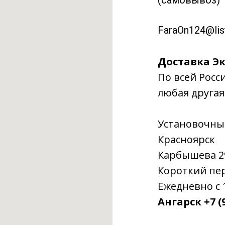
(самовывоз)
FaraOn124@list
Доставка Эк
По всей Росс
любая другая
Установочны
Красноярск
Карбышева 29г
Короткий пере
Ежедневно с 1
Ангарск +7 (9