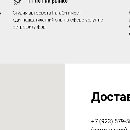
11 лет на рынке
я
Студия автосвета FaraOn имеет
одиннадцатилетний опыт в сфере услуг по
ретрофиту фар.
Доста
+7 (923) 579-