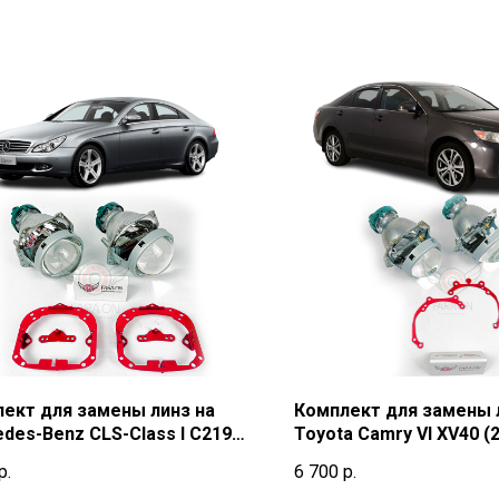
ект для замены линз на
Комплект для замены 
des-Benz CLS-Class I C219
Toyota Camry VI ХV40 (
2010) г.в.
г.в.
р.
6 700
р.