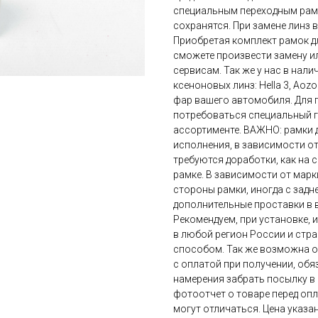
специальным переходным рамк
сохранятся. При замене линз в
Приобретая комплект рамок д
сможете произвести замену 
сервисам. Так же у нас в нал
ксеноновых линз: Hella 3, Aozoo
фар вашего автомобиля. Для 
потребоваться специальный г
ассортименте. ВАЖНО: рамки д
исполнения, в зависимости от 
требуются доработки, как на 
рамке. В зависимости от марк
стороны рамки, иногда с задн
дополнительные проставки в в
Рекомендуем, при установке, 
в любой регион России и стр
способом. Так же возможна о
с оплатой при получении, об
намерения забрать посылку в
фотоотчет о товаре перед оп
могут отличаться. Цена указан