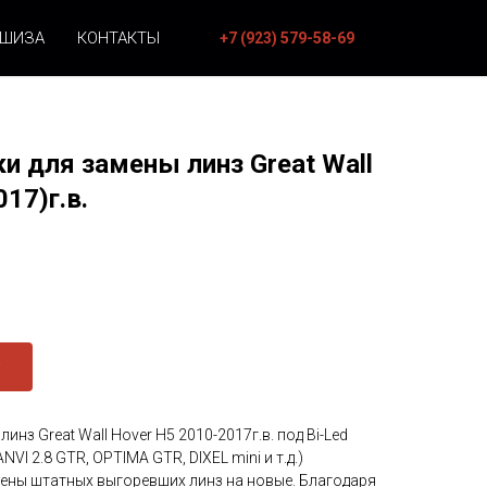
НШИЗА
КОНТАКТЫ
+7 (923) 579-58-69
 для замены линз Great Wall
17)г.в.
инз Great Wall Hover H5 2010-2017г.в. под Bi-Led
VI 2.8 GTR, OPTIMA GTR, DIXEL mini и т.д.)
мены штатных выгоревших линз на новые. Благодаря