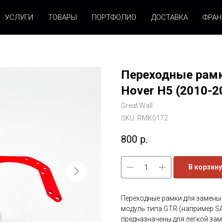
УСЛУГИ
ТОВАРЫ
ПОРТФОЛИО
ДОСТАВКА
ФРА
Переходные рамки
Hover H5 (2010-20
Great Wall
SKU:
RMK0172
800
р.
В корзину
Переходные рамки для замены л
модуль типа GTR (например SAN
предназначены для легкой за