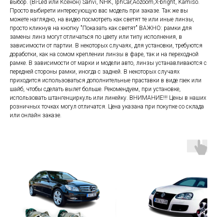
выбор. (Bi-Led или Ксенон) Sanvi, NHK, IphCar,Aozoom,X-bright, Kamiso.
Просто выбирети интересующую вас модель при заказе. Так же вы
можете наглядно, на видео посмотреть как светят те или иные линзы,
просто кликнув на кнопку "Показать как светят" ВАЖНО: рамки для
замены линз могут отличаться по цвету или типу исполнения, в
зависимости от партии. В некоторых случаях, для установки, требуются
доработки, как на сомом креплении линзы в фаре, так и на переходной
рамке. В зависимости от марки и модели авто, линзы устанавливаются с
передней стороны рамки, иногда с задней. В некоторых случаях
приходится использоваться дополнительные праставки в виде гаек или
шайб, чтобы сделать вылет больше. Рекомендуем, при установке,
использовать штангенциркуль или линейку. ВНИМАНИЕ!!! Цены в наших
розничных точках могул отличатся. Цена указана при покупке со склада
или онлайн заказе.