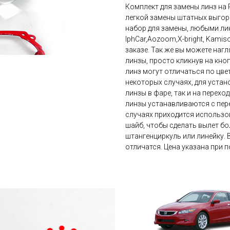
Комплект для замены линз на Re
легкой замены штатных выгор
набор для замены, любыми линз
IphCar,Aozoom,X-bright, Kami
заказе. Так же вы можете нагл
линзы, просто кликнув на кно
линз могут отличаться по цвет
некоторых случаях, для устан
линзы в фаре, так и на перехо
линзы устанавливаются с пере
случаях приходится использов
шайб, чтобы сделать вылет бо
штангенциркуль или линейку. 
отличатся. Цена указана при п