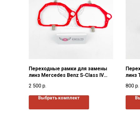
Переходные рамки для замены
Пере
линз Mercedes Benz S-Class IV
линз 
W220 (1998-2005)г.в.
2011)г
2 500
р.
800
р.
Выбрать комплект
В