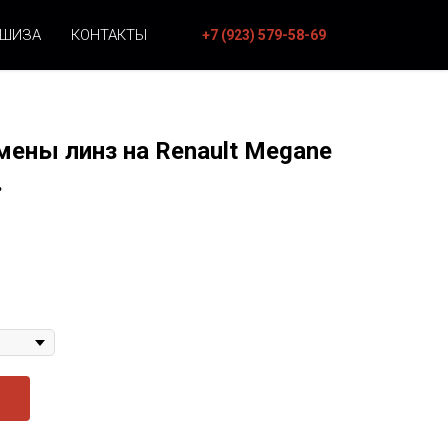
НШИЗА
КОНТАКТЫ
+7 (923) 579-58-69
мены линз на Renault Megane
.