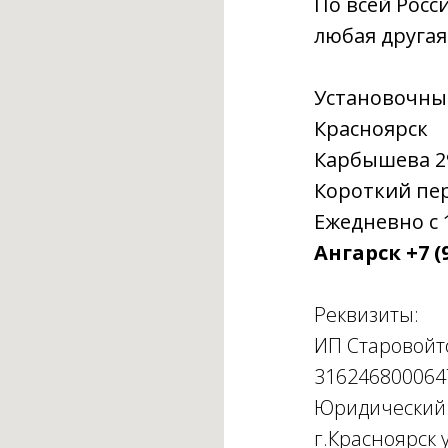
По всей Росс
любая другая
Установочны
Красноярск
Карбышева 29г
Короткий пере
Ежедневно с 1
Ангарск +7 (9
Реквизиты:
ИП Старовойт
316246800064
Юридический а
г.Красноярск у