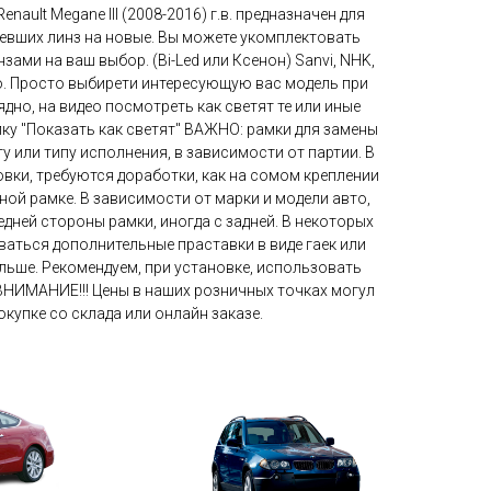
nault Megane III (2008-2016) г.в. предназначен для
евших линз на новые. Вы можете укомплектовать
ами на ваш выбор. (Bi-Led или Ксенон) Sanvi, NHK,
so. Просто выбирети интересующую вас модель при
ядно, на видео посмотреть как светят те или иные
пку "Показать как светят" ВАЖНО: рамки для замены
у или типу исполнения, в зависимости от партии. В
овки, требуются доработки, как на сомом креплении
дной рамке. В зависимости от марки и модели авто,
дней стороны рамки, иногда с задней. В некоторых
аться дополнительные праставки в виде гаек или
льше. Рекомендуем, при установке, использовать
ВНИМАНИЕ!!! Цены в наших розничных точках могул
окупке со склада или онлайн заказе.