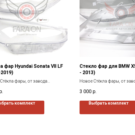
а фар Hyundai Sonata VII LF
Стекло фар для BMW X5
-2019)
- 2013)
Стёкла фары, от завода
Новое Стёкла фары, от зав
вителя. Все стекла покрыты
изготовителя. Все стекла 
р.
3 000
р.
ым лаком как с наружи так и
защитным лаком как с нару
и.
изнутри.
ыбрать комплект
Выбрать комплект