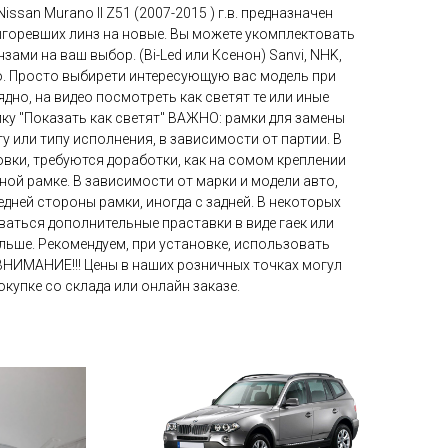
ssan Murano II Z51 (2007-2015 ) г.в. предназначен
ыгоревших линз на новые. Вы можете укомплектовать
ами на ваш выбор. (Bi-Led или Ксенон) Sanvi, NHK,
so. Просто выбирети интересующую вас модель при
ядно, на видео посмотреть как светят те или иные
пку "Показать как светят" ВАЖНО: рамки для замены
у или типу исполнения, в зависимости от партии. В
овки, требуются доработки, как на сомом креплении
дной рамке. В зависимости от марки и модели авто,
дней стороны рамки, иногда с задней. В некоторых
аться дополнительные праставки в виде гаек или
льше. Рекомендуем, при установке, использовать
ВНИМАНИЕ!!! Цены в наших розничных точках могул
окупке со склада или онлайн заказе.