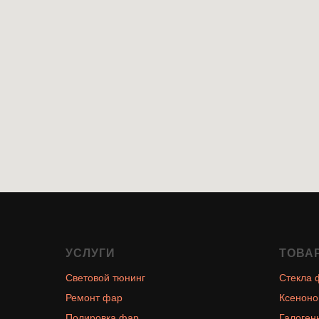
УСЛУГИ
ТОВА
Световой тюнинг
Стекла 
Ремонт фар
Ксеноно
Полировка фар
Галоген