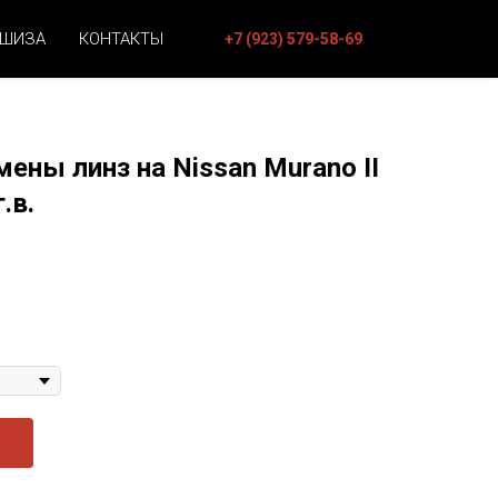
НШИЗА
КОНТАКТЫ
+7 (923) 579-58-69
ены линз на Nissan Murano II
.в.