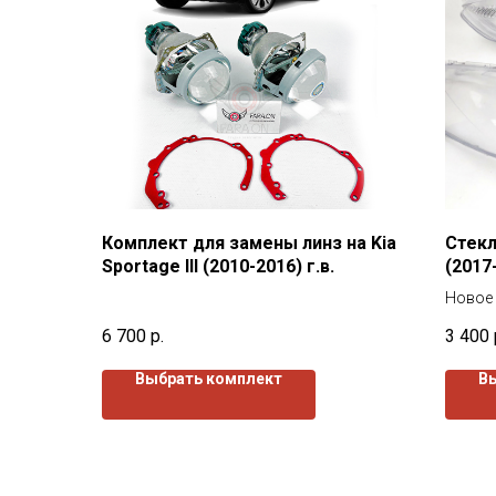
Комплект для замены линз на Kia
Стекл
Sportage III (2010-2016) г.в.
(2017
Новое 
изгото
6 700
р.
3 400
защитн
изнутр
Выбрать комплект
В