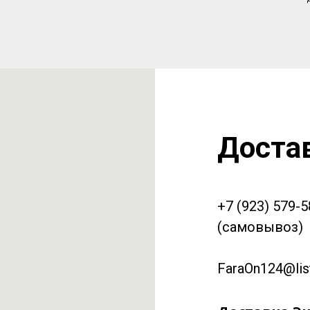
Доста
+7 (923) 579-
(самовывоз)
FaraOn124@list