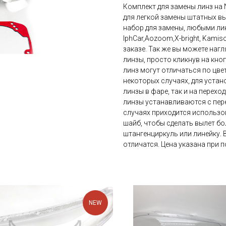
Комплект для замены линз на Ni
для легкой замены штатных в
набор для замены, любыми линз
IphCar,Aozoom,X-bright, Kami
заказе. Так же вы можете нагл
линзы, просто кликнув на кно
линз могут отличаться по цвет
некоторых случаях, для устан
линзы в фаре, так и на перехо
линзы устанавливаются с пере
случаях приходится использов
шайб, чтобы сделать вылет бо
штангенциркуль или линейку. 
отличатся. Цена указана при п
NEW