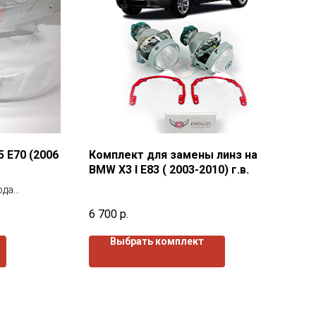
 E70 (2006
Комплект для замены линз на
BMW Х3 I Е83 ( 2003-2010) г.в.
ода
покрыты
6 700
р.
жи так и
Выбрать комплект