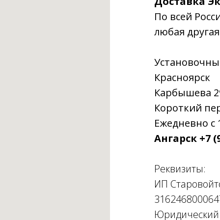
Доставка Эк
По всей Росс
любая другая
Установочны
Красноярск
Карбышева 29г
Короткий пере
Ежедневно с 1
Ангарск +7 (9
Реквизиты:
ИП Старовойт
316246800064
Юридический а