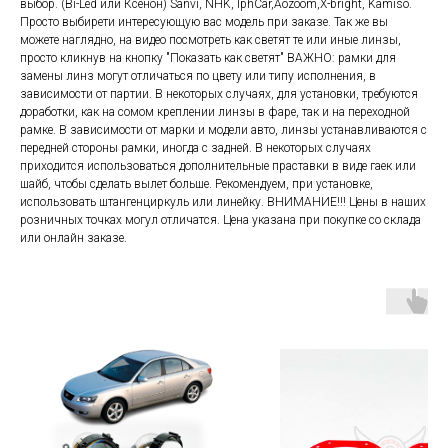
выбор. (Bi-Led или Ксенон) Sanvi, NHK, IphCar,Aozoom,X-bright, Kamiso.
Просто выбирети интересующую вас модель при заказе. Так же вы
можете наглядно, на видео посмотреть как светят те или иные линзы,
просто кликнув на кнопку "Показать как светят" ВАЖНО: рамки для
замены линз могут отличаться по цвету или типу исполнения, в
зависимости от партии. В некоторых случаях, для установки, требуются
доработки, как на сомом креплении линзы в фаре, так и на переходной
рамке. В зависимости от марки и модели авто, линзы устанавливаются с
передней стороны рамки, иногда с задней. В некоторых случаях
приходится использоваться дополнительные праставки в виде гаек или
шайб, чтобы сделать вылет больше. Рекомендуем, при установке,
использовать штангенциркуль или линейку. ВНИМАНИЕ!!! Цены в наших
розничных точках могул отличатся. Цена указана при покупке со склада
или онлайн заказе.