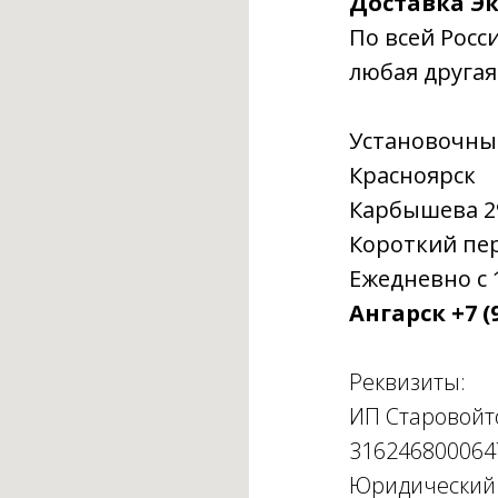
Доставка Эк
По всей Росс
любая другая
Установочны
Красноярск
Карбышева 29г
Короткий пере
Ежедневно с 1
Ангарск +7 (9
Реквизиты:
ИП Старовойт
316246800064
Юридический а