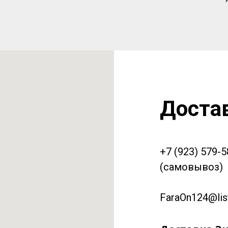
Доста
+7 (923) 579-
(самовывоз)
FaraOn124@list