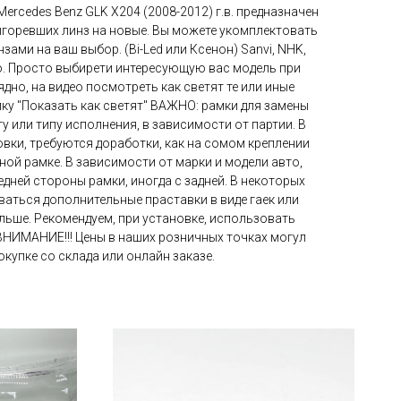
ercedes Benz GLK X204 (2008-2012) г.в. предназначен
ыгоревших линз на новые. Вы можете укомплектовать
ами на ваш выбор. (Bi-Led или Ксенон) Sanvi, NHK,
so. Просто выбирети интересующую вас модель при
ядно, на видео посмотреть как светят те или иные
пку "Показать как светят" ВАЖНО: рамки для замены
у или типу исполнения, в зависимости от партии. В
овки, требуются доработки, как на сомом креплении
дной рамке. В зависимости от марки и модели авто,
дней стороны рамки, иногда с задней. В некоторых
аться дополнительные праставки в виде гаек или
льше. Рекомендуем, при установке, использовать
ВНИМАНИЕ!!! Цены в наших розничных точках могул
окупке со склада или онлайн заказе.