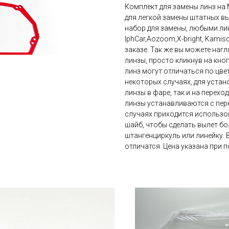
Комплект для замены линз на M
для легкой замены штатных в
набор для замены, любыми линз
IphCar,Aozoom,X-bright, Kami
заказе. Так же вы можете нагл
линзы, просто кликнув на кно
линз могут отличаться по цвет
некоторых случаях, для устан
линзы в фаре, так и на перехо
линзы устанавливаются с пере
случаях приходится использов
шайб, чтобы сделать вылет бо
штангенциркуль или линейку. 
отличатся. Цена указана при п