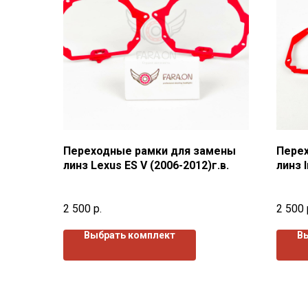
Переходные рамки для замены
Пере
линз Lexus ES V (2006-2012)г.в.
линз I
2013)г
2 500
р.
2 500
Выбрать комплект
В