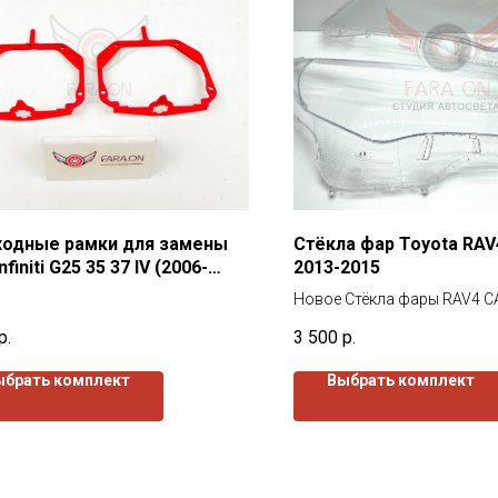
ходные рамки для замены
Стёкла фар Toyota RAV
nfiniti G25 35 37 IV (2006-
2013-2015
.в.
Новое Стёкла фары RAV4 C
2015, от завода изготовите
р.
3 500
р.
стекла покрыты защитным 
наружи так и изнутри.
ыбрать комплект
Выбрать комплект