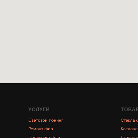
УСЛУГИ
ТОВА
Световой тюнинг
Стекла 
Ремонт фар
Ксеноно
Полировка фар
Галоген