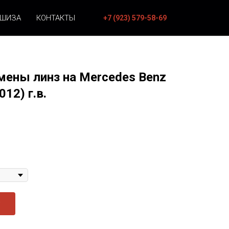
НШИЗА
КОНТАКТЫ
+7 (923) 579-58-69
мены линз на Mercedes Benz
12) г.в.