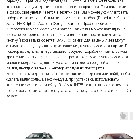
переходным рамкам под систему AFS, которые идут в комплекте, все
штатные функции адоптивного освещения сохранятся. При замене линз
в фарах, свет увеличивается в десятки раз. Вы можете укомплектовать
набор для замены, любыми линзами на ваш выбор. (Bi-Led или Ксенон)
Sanvi, NHK, IphCar,Aozoom,X-bright, Kamiso. Просто выбирети
интересующую вас модель при заказе. Так же вы можете наглядно, на
видео посмотреть как светят те или иные линзы, просто кликнув на
кнопку "Показать как светят" ВАЖНО: рамки для замены линз могут
отличаться по цвету или типу исполнения, в зависимости от партии. В
некоторых случаях, для установки, требуются доработки, как на сомом
креплении линзы в фаре, так и на переходной рамке. В зависимости от
марки и модели авто, линзы устанавливаются с передней стороны
рамки, иногда с задней. В некоторых случаях приходится
использоваться дополнительные праставки в виде гаек или шайб, чтобы
сделать вылет больше. Рекомендуем, при установке, использовать
штангенциркуль или линейку. ВНИМАНИЕ!!! Цены в наших розничных
точках могул отличатся. Цена указана при покупке со склада или онлайн
заказе.