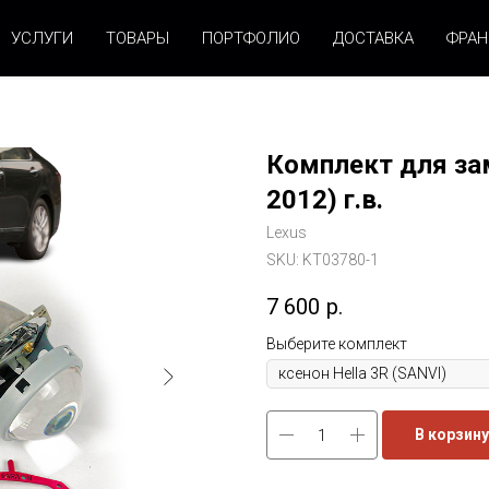
УСЛУГИ
ТОВАРЫ
ПОРТФОЛИО
ДОСТАВКА
ФРА
Комплект для зам
2012) г.в.
Lexus
SKU:
KT03780-1
7 600
р.
Выберите комплект
В корзину