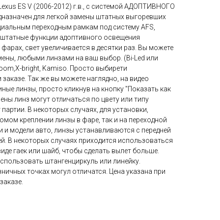
Lexus ES V (2006-2012) г.в., с системой АДОПТИВНОГО
редназначен для легкой замены штатных выгоревших
ециальным переходным рамкам под систему AFS,
се штатные функции адоптивного освещения
 фарах, свет увеличивается в десятки раз. Вы можете
ены, любыми линзами на ваш выбор. (Bi-Led или
zoom,X-bright, Kamiso. Просто выбирети
заказе. Так же вы можете наглядно, на видео
иные линзы, просто кликнув на кнопку "Показать как
ены линз могут отличаться по цвету или типу
партии. В некоторых случаях, для установки,
сомом креплении линзы в фаре, так и на переходной
и и модели авто, линзы устанавливаются с передней
ей. В некоторых случаях приходится использоваться
иде гаек или шайб, чтобы сделать вылет больше.
использовать штангенциркуль или линейку.
ничных точках могул отличатся. Цена указана при
заказе.