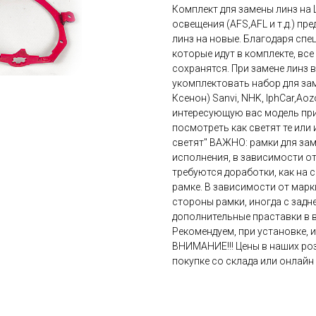
Комплект для замены линз на 
освещения (AFS,AFL и т.д.) п
линз на новые. Благодаря сп
которые идут в комплекте, в
сохранятся. При замене линз в
укомплектовать набор для зам
Ксенон) Sanvi, NHK, IphCar,Ao
интересующую вас модель при 
посмотреть как светят те или 
светят" ВАЖНО: рамки для зам
исполнения, в зависимости от 
требуются доработки, как на 
рамке. В зависимости от марк
стороны рамки, иногда с задн
дополнительные праставки в в
Рекомендуем, при установке, 
ВНИМАНИЕ!!! Цены в наших роз
покупке со склада или онлайн 