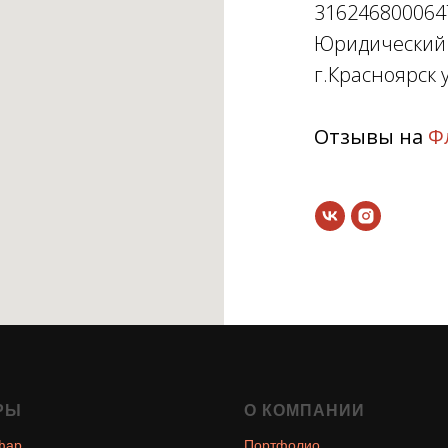
316246800064
Юридический а
г.Красноярск у
Отзывы на
Ф
РЫ
О КОМПАНИИ
фар
Портфолио