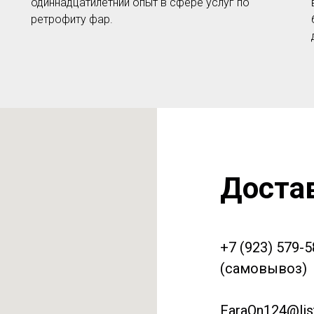
одиннадцатилетний опыт в сфере услуг по
ретрофиту фар.
Доста
+7 (923) 579-
(самовывоз)
FaraOn124@list