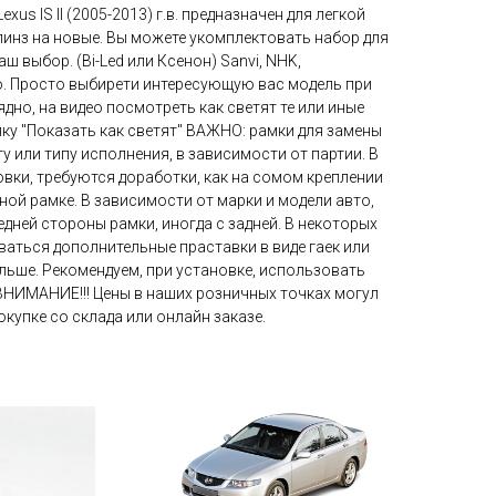
xus IS II (2005-2013) г.в. предназначен для легкой
инз на новые. Вы можете укомплектовать набор для
 выбор. (Bi-Led или Ксенон) Sanvi, NHK,
so. Просто выбирети интересующую вас модель при
ядно, на видео посмотреть как светят те или иные
пку "Показать как светят" ВАЖНО: рамки для замены
у или типу исполнения, в зависимости от партии. В
овки, требуются доработки, как на сомом креплении
дной рамке. В зависимости от марки и модели авто,
дней стороны рамки, иногда с задней. В некоторых
аться дополнительные праставки в виде гаек или
льше. Рекомендуем, при установке, использовать
ВНИМАНИЕ!!! Цены в наших розничных точках могул
окупке со склада или онлайн заказе.