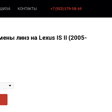
НШИЗА
КОНТАКТЫ
+7 (923) 579-58-69
ны линз на Lexus IS II (2005-