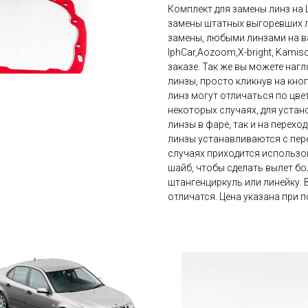
Комплект для замены линз на Le
замены штатных выгоревших л
замены, любыми линзами на ваш
IphCar,Aozoom,X-bright, Kami
заказе. Так же вы можете нагл
линзы, просто кликнув на кно
линз могут отличаться по цвет
некоторых случаях, для устан
линзы в фаре, так и на перехо
линзы устанавливаются с пере
случаях приходится использов
шайб, чтобы сделать вылет бо
штангенциркуль или линейку. 
отличатся. Цена указана при п