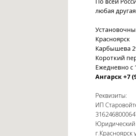
По всей Росс
любая другая
Установочны
Красноярск
Карбышева 29г
Короткий пере
Ежедневно с 1
Ангарск +7 (9
Реквизиты:
ИП Старовойт
316246800064
Юридический а
г.Красноярск у