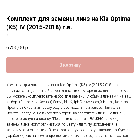
Комплект для замены линз на Kia Optima
(K5) IV (2015-2018) г.в.
Kia
6700,00
р.
В корзину
Комплект для замены линз на Kia Optima (K5) IV (2015-2018) г.в.
предназначен для легкой замены штатных выгоревших линз на новые.
Вы можете укомплектовать набор для замены, любыми линзами на ваш
выбор. (Bi-Led или Ксенон) Sanvi, NHK, IphCar,Aozoom,X-bright, Kamiso.
Просто выбирети интересующую вас модель при заказе. Так же вы
можете наглядно, на видео посмотреть как светят те или иные линзы,
просто кликнув на кнопку "Показать как светят" ВАЖНО: рамки для
замены линз могут отличаться по цвету или типу исполнения, в
зависимости от партии. В некоторых случаях, для установки, требуются
доработки, как на сомом креплении линзы в фаре, так и на переходной