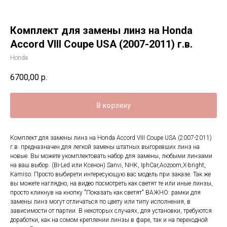
Комплект для замены линз на Honda
Accord VIII Coupe USA (2007-2011) г.в.
Honda
6700,00
р.
В корзину
Комплект для замены линз на Honda Accord VIII Coupe USA (2007-2011)
г.в. предназначен для легкой замены штатных выгоревших линз на
новые. Вы можете укомплектовать набор для замены, любыми линзами
на ваш выбор. (Bi-Led или Ксенон) Sanvi, NHK, IphCar,Aozoom,X-bright,
Kamiso. Просто выбирети интересующую вас модель при заказе. Так же
вы можете наглядно, на видео посмотреть как светят те или иные линзы,
просто кликнув на кнопку "Показать как светят" ВАЖНО: рамки для
замены линз могут отличаться по цвету или типу исполнения, в
зависимости от партии. В некоторых случаях, для установки, требуются
доработки, как на сомом креплении линзы в фаре, так и на переходной