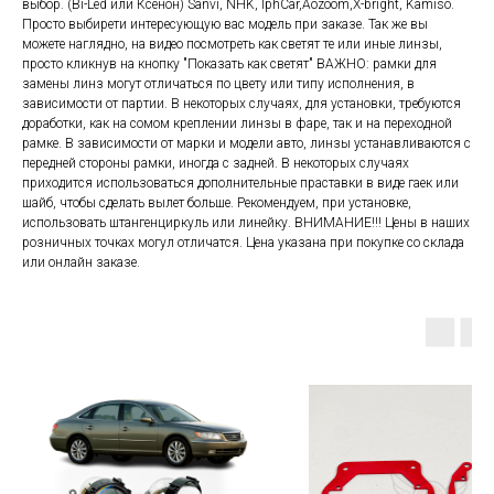
выбор. (Bi-Led или Ксенон) Sanvi, NHK, IphCar,Aozoom,X-bright, Kamiso.
Просто выбирети интересующую вас модель при заказе. Так же вы
можете наглядно, на видео посмотреть как светят те или иные линзы,
просто кликнув на кнопку "Показать как светят" ВАЖНО: рамки для
замены линз могут отличаться по цвету или типу исполнения, в
зависимости от партии. В некоторых случаях, для установки, требуются
доработки, как на сомом креплении линзы в фаре, так и на переходной
рамке. В зависимости от марки и модели авто, линзы устанавливаются с
передней стороны рамки, иногда с задней. В некоторых случаях
приходится использоваться дополнительные праставки в виде гаек или
шайб, чтобы сделать вылет больше. Рекомендуем, при установке,
использовать штангенциркуль или линейку. ВНИМАНИЕ!!! Цены в наших
розничных точках могул отличатся. Цена указана при покупке со склада
или онлайн заказе.