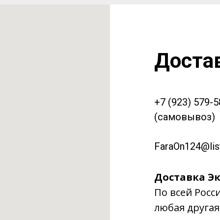
Доста
+7 (923) 579-
(самовывоз)
FaraOn124@list
Доставка Эк
По всей Росс
любая другая