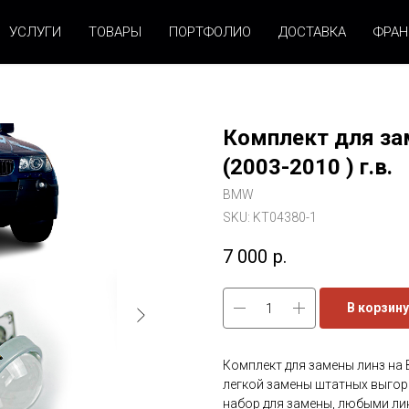
УСЛУГИ
ТОВАРЫ
ПОРТФОЛИО
ДОСТАВКА
ФРА
Комплект для за
(2003-2010 ) г.в.
BMW
SKU:
KT04380-1
7 000
р.
В корзину
Комплект для замены линз на B
легкой замены штатных выгор
набор для замены, любыми линз