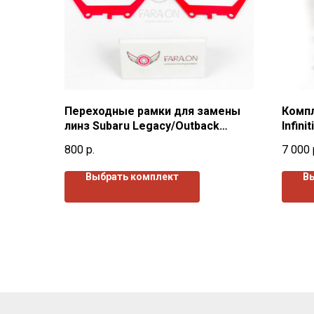
Переходные рамки для замены
Компл
линз Subaru Legacy/Outback
Infini
(2003-2009)г.в.
800
р.
7 000
Выбрать комплект
В