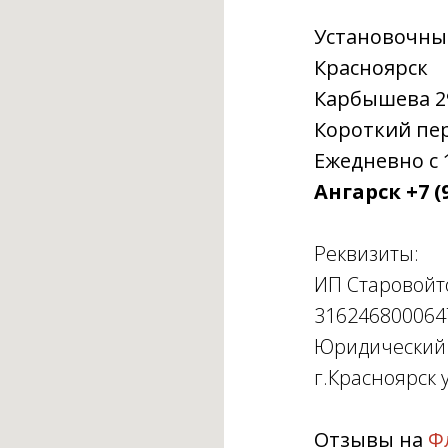
Установочны
Красноярск
Карбышева 29г
Короткий пере
Ежедневно с 1
Ангарск +7 (9
Реквизиты:
ИП Старовойт
316246800064
Юридический а
г.Красноярск у
Отзывы на
Ф