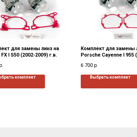
ект для замены линз на
Комплект для замены 
ti FX I S50 (2002-2009) г.в.
Porsche Cayenne I 955 
г.в.
р.
6 700
р.
ыбрать комплект
Выбрать комплект