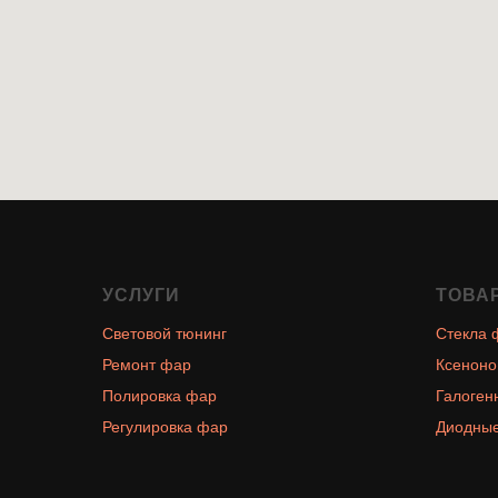
УСЛУГИ
ТОВА
Световой тюнинг
Стекла 
Ремонт фар
Ксеноно
Полировка фар
Галоген
Регулировка фар
Диодные