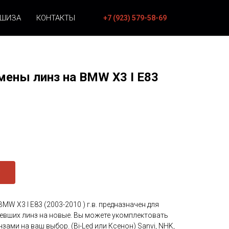
НШИЗА
КОНТАКТЫ
+7 (923) 579-58-69
мены линз на BMW X3 I E83
MW X3 I E83 (2003-2010 ) г.в. предназначен для
евших линз на новые. Вы можете укомплектовать
ами на ваш выбор. (Bi-Led или Ксенон) Sanvi, NHK,