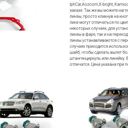
IphCar,Aozoom,X-bright, Kami
заказе. Так же вы можете нагл
линзы, просто кликнув на кно
линз могут отличаться по цвет
некоторых случаях, для устан
линзы в фаре, так и на перехо
линзы устанавливаются с пере
случаях приходится использов
шайб, чтобы сделать вылет бо
штангенциркуль или линейку. 
отличатся. Цена указана при п