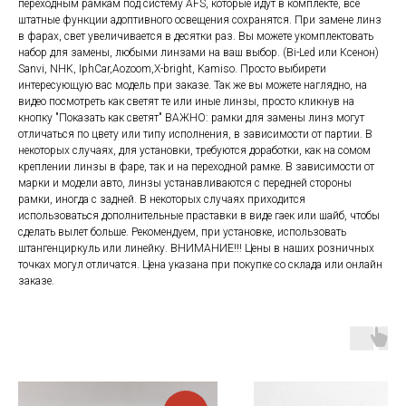
переходным рамкам под систему AFS, которые идут в комплекте, все
штатные функции адоптивного освещения сохранятся. При замене линз
в фарах, свет увеличивается в десятки раз. Вы можете укомплектовать
набор для замены, любыми линзами на ваш выбор. (Bi-Led или Ксенон)
Sanvi, NHK, IphCar,Aozoom,X-bright, Kamiso. Просто выбирети
интересующую вас модель при заказе. Так же вы можете наглядно, на
видео посмотреть как светят те или иные линзы, просто кликнув на
кнопку "Показать как светят" ВАЖНО: рамки для замены линз могут
отличаться по цвету или типу исполнения, в зависимости от партии. В
некоторых случаях, для установки, требуются доработки, как на сомом
креплении линзы в фаре, так и на переходной рамке. В зависимости от
марки и модели авто, линзы устанавливаются с передней стороны
рамки, иногда с задней. В некоторых случаях приходится
использоваться дополнительные праставки в виде гаек или шайб, чтобы
сделать вылет больше. Рекомендуем, при установке, использовать
штангенциркуль или линейку. ВНИМАНИЕ!!! Цены в наших розничных
точках могул отличатся. Цена указана при покупке со склада или онлайн
заказе.