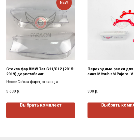
NEW
Стекла фар BMW 7er G11/G12 (2015-
Переходные рамки для за
2019) дорестайлинг
линз Mitsubishi Pajero IV (2
н.в.)г.в.
Новое Стёкла фары, от завода
изготовителя. Все стекла покрыты
5 600
р.
800
р.
защитным лаком как с наружи так и
изнутри.
Выбрать комплект
Выбрать компле