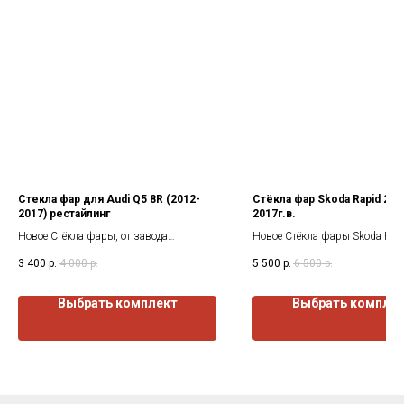
Стекла фар для Audi Q5 8R (2012-
Стёкла фар Skoda Rapid 201
2017) рестайлинг
2017г.в.
Новое Стёкла фары, от завода
Новое Стёкла фары Skoda Rap
изготовителя. Все стекла покрыты
2017г.в. ,от завода изготовите
3 400
р.
4 000
р.
5 500
р.
6 500
р.
защитным лаком как с наружи так и
стекла покрыты защитным лак
изнутри.
наружи так и изнутри.
Выбрать комплект
Выбрать компле