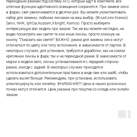
переходным рамкам под систему AFS, которые идут в комплекте, все
штатные функции адоптивного освещения сохранятся. При замене линз
в фарах, свет увеличивается в десятки раз. Вы можете укомплектовать
набор для замены, любыми линзами на ваш выбор. (Bi-Led или Ксенон)
Sanvi, NHK, IphCar,Aozoom,X-bright, Kamiso. Просто выбирети
интересующую вас модель при заказе. Так же вы можете наглядно, на
видео посмотреть как светят те или иные линзы, просто кликнув на
кнопку "Показать как светят" ВАЖНО: рамки для замены линз могут
отличаться по цвету или типу исполнения, в зависимости от партии. В
некоторых случаях, для установки, требуются доработки, как на сомом
креплении линзы в фаре, так и на переходной рамке. В зависимости от
марки и модели авто, линзы устанавливаются с передней стороны
рамки, иногда с задней. В некоторых случаях приходится
использоваться дополнительные праставки в виде гаек или шайб, чтобы
сделать вылет больше. Рекомендуем, при установке, использовать
штангенциркуль или линейку. ВНИМАНИЕ!!! Цены в наших розничных
точках могул отличатся. Цена указана при покупке со склада или онлайн
заказе.